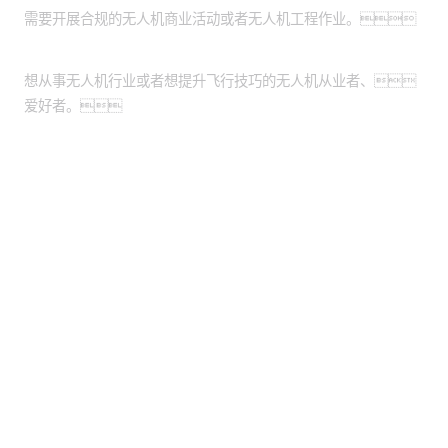
需要开展合规的无人机商业活动或者无人机工程作业。
个人：
想从事无人机行业或者想提升飞行技巧的无人机从业者、
爱好者。
股票代码：000034.SZ
亚星管理网平台代理
亚星管理网平台代理
亚星管理网平台代理
网管理系统控股
网管理系统信息
网管理系统问学
亚星管理网平台代理
亚星管理网平台代理
亚星管理网平台代理
网管理系统鲲泰
网管理系统云科
网管理系统商桥
山石网科
高科数聚
GoPomelo