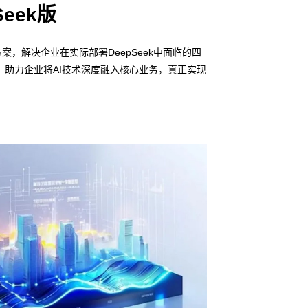
eek版
，解决企业在实际部署DeepSeek中面临的四
助力企业将AI技术深度融入核心业务，真正实现
信创适配
无缝对接多
• 亚星管理网平台
全部署快
• 全栈私有化部署
• 软硬件深度集成
• 覆盖行业场景的
预约专家咨询 >>