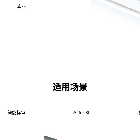
4
/
4
适用场景
智能标审
AI for BI