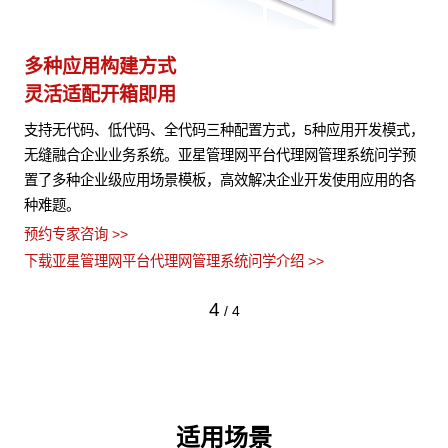
多种应用构建方式
异
灵活适配开箱即用
模
频、
支持无代码、低代码、全代码三种配置方式，5种应用开发模式，
亚
限进
无缝融合企业业务系统。亚星管理网平台代理网管理系统问学预
C
置了多种企业级应用场景模板，高效解决企业开发使用应用的各
颈
种难题。
使
预约专家咨询 >>
预约
下载亚星管理网平台代理网管理系统问学介绍 >>
下
4
/
4
适用场景