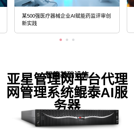
某500强医疗器械企业AI赋能药监评审创
新实践
智算基础设施
亚星管理网平台代理
网管理系统鲲泰AI服
务器