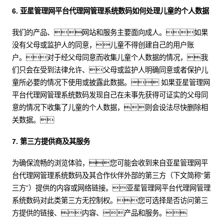
6. 亚星管理网平台代理网管理系统数码如何处理儿童的个人数据
我们的产品、网站和服务主要面向成人。如果
没有父母或监护人的同意，儿童不得创建自己的用户账
户。对于经父母同意而收集儿童个人数据的情况，我
们只会在受到法律允许、父母或监护人明确同意或者保护儿
童所必要的情况下使用或披露此数据。 如果亚星管理网
平台代理网管理系统数码发现自己在未事先获得可证实的父母同
意的情况下收集了儿童的个人数据，则会设法尽快删除相
关数据。
7. 第三方提供商及其服务
为确保流畅的浏览体验，您可能会收到来自亚星管理网平
台代理网管理系统数码及其合作伙伴外部的第三方（下文简称“第
三方”）提供的内容或网络链接。亚星管理网平台代理网管理
系统数码对此类第三方无控制权。您可选择是否访问第三
方提供的链接、内容、产品和服务。