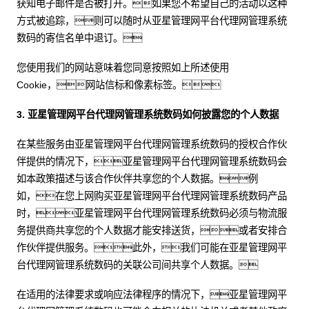
获知电子邮件是否被打开。如果您不希望自己的活动以这种
方式被追踪，则可以随时从亚星管理网平台代理网管理系统
数码的寄信名单中退订。
您使用我们的网站意味着您同意按照如上所述使用
Cookie，网站信标和像素标签。
3. 亚星管理网平台代理网管理系统数码如何披露您的个人数据
在某些服务由亚星管理网平台代理网管理系统数码的授权合作伙
伴提供的情况下，亚星管理网平台代理网管理系统数码会
如本政策描述与该合作伙伴共享您的个人数据。例
如，在您上网购买亚星管理网平台代理网管理系统数码产品
时，亚星管理网平台代理网管理系统数码必须与物流服
务提供商共享您的个人数据才能安排送货，或者安排合
作伙伴提供服务。此外，我们可能在亚星管理网平
台代理网管理系统数码的关联公司间共享个人数据。
在适用的法律要求或响应法律程序的情况下，亚星管理网平