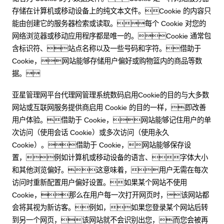
存储在计算机或移动设备上的纯文本文件。Cookie 的内容只
能由创建它的服务器检索或读取。每个 Cookie 对您的
网络浏览器或移动应用程序都是唯一的。Cookie 通常包
含标识符、站点名称以及一些号码和字符。借助于
Cookie，网站能够存储用户偏好或购物篮内的商品等数
据。
亚星管理网平台代理网管理系统数码启用Cookie的目的与大多数
网站或互联网服务提供商启用 Cookie 的目的一样，即改善
用户体验。借助于 Cookie，网站能够记住用户的单
次访问（使用会话 Cookie）或多次访问（使用永久
Cookie）。借助于 Cookie，网站能够保存设
置，例如计算机或移动设备的语言、字体大小
和其他浏览偏好。这意味着，用户无需在每次
访问时重新配置用户偏好设置。如果某个网站不使用
Cookie，那么在用户每一次打开网页时，该网站都
会将其视为新访客。例如，如果您登录某个网站后转
到另一个网页，该网站就不会识别出您，而您会被再