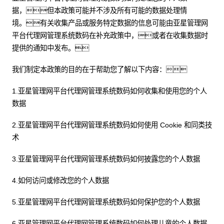
据，但本政策可能并不涉及所有可能的数据处理情
境。有关收集产品或服务特定数据的信息可能由亚星管理网
平台代理网管理系统数码在补充政策中，或者在收集数据时
提供的通知中发布。
我们制定本政策的目的在于帮助您了解以下内容：
1.亚星管理网平台代理网管理系统数码如何收集和使用您的个人
数据
2.亚星管理网平台代理网管理系统数码如何使用 Cookie 和同类技
术
3.亚星管理网平台代理网管理系统数码如何披露您的个人数据
4.如何访问或修改您的个人数据
5.亚星管理网平台代理网管理系统数码如何保护您的个人数据
6.亚星管理网平台代理网管理系统数码如何处理儿童的个人数据