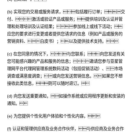
(b) 实现您的交易或服务请求，包括履行订单；交
付、激活或验证产品或服务；提供培训及认证并管
理和处理培训及认证结果；参加线上或线下活动；
应您的要求进行变更或者提供您请求的信息（例如产品或服务的
营销资料、白皮书）；以及提供技术支持。
(c) 在您同意的情况下，与您联系；向您发送有关
您可能感兴趣的产品和服务的信息；邀请您参与亚星管
理网平台代理网管理系统数码活动（包括促销活动）、市场
调查或满意度调查；或向您发送营销信息。如果您不想
接收此类信息，则可以随时退订。
(d) 向您发送重要通知，如操作系统或应用程序更新和安装的
通知。
(e) 为您提供个性化用户体验和个性化内容。
(f) 认证和管理供应商及业务合作伙伴，与供应商及业务合作