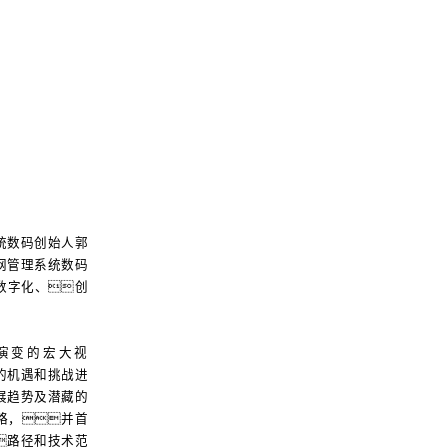
统数码创始人郭
网管理系统数码
数字化、创
演变的宏大视
的机遇和挑战进
展趋势及潜藏的
略，并首
路径和技术范