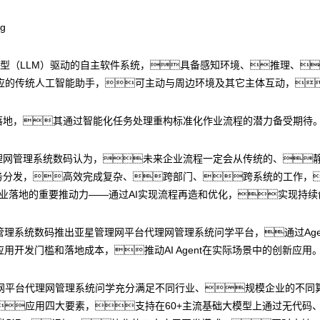
大语言模型（LLM）驱动的自主软件系统，具备感知环境、推理、
应的传统人工智能助手，可主动与周边环境及其它主体互动，
现规模化落地，其通过智能化任务处理重构标准化作业流程的潜力备受期待
台代理网管理系统数码认为，未来企业流程一定会从传统的、静
互和任务分发，高效完成复杂、跨部门、跨系统的工作
企业完成商业落地的重要推动力——通过AI实现流程再造和优化，实现持
管理系统数码推出亚星管理网平台代理网管理系统问学平台，通过Ag
用开发门槛和落地成本，推动AI Agent在实际场景中的创新应用
网平台代理网管理系统问学充分满足不同行业、规模企业的不同
应用四大要素，支持在60+主流基础大模型上通过无代码、