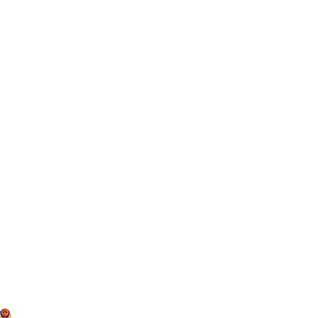
联系我们
京公网安备 11010802037792号