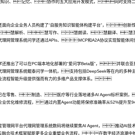
知识、记忆、协作的五大应用开发模式，同时支持
还面向企业业务人员构建了“自服务知识智能体构建平台”，创新
慧解析、慧写作、慧朗读、慧翻译、慧
理网管理系统问学还通过APIs、MCP和A2A协议实现智能体
还推出了可以在PC端本地化部署的“爱问学Beta版”，并联合
理网管理系统鲲泰问学一体机，支持包括DeepSeek等在内的多
业流程智能升级提供强而有力的多维产品支撑体系。
在零售、制造、医疗等行业落地诸多AI Agent标杆案例
优化维修流程，通过内置Agent功能将保修准确率从52%提升至94
理网平台代理网管理系统数码将继续聚焦AI Agent，推动AI
数云融合技术框架赋能更多企业重塑业务流程，在数字经济浪潮中