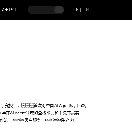
关于我们
中
EN
gent应用市场概览》
5》研究报告，首次对中国AI Agent应用市场
AI Agent领域的全栈能力和率先布局实
工作流、客户服务、生产力工